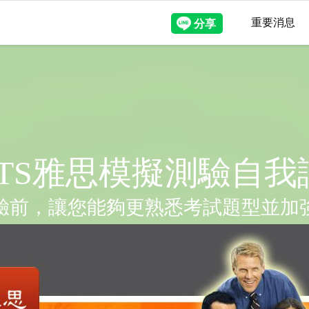
重要消息
ELTS雅思模擬測驗自我
驗前，讓您能夠更熟悉考試題型並加