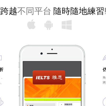
跨越
不同平台
隨時隨地練習!
析
績，
角
勢。
將