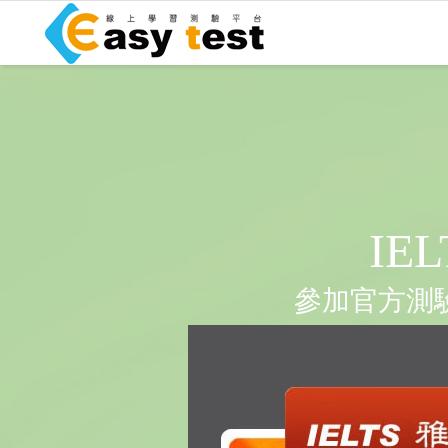
I
參加官方測