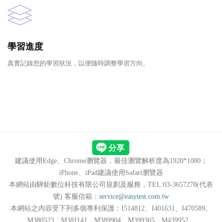
學習進度
真實記錄您的學習狀況，以便隨時調整學習方向。
建議使用Edge、Chrome瀏覽器，最佳瀏覽解析度為1920*1080；
iPhone、iPad建議使用Safari瀏覽器
本網站由驊鉅數位科技有限公司規劃及服務，TEL:03-3657278(代表
號) 客服信箱：
service@easytest.com.tw
本網站之內容受下列多個專利保護：I514812、I401631、I470589、
M380523、M381141、M389904、M399365、M439952。